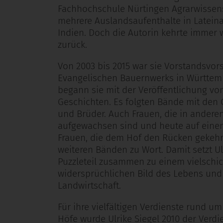
Fachhochschule Nürtingen Agrarwissens
mehrere Auslandsaufenthalte in Lateina
Indien. Doch die Autorin kehrte immer 
zurück.
Von 2003 bis 2015 war sie Vorstandsvor
Evangelischen Bauernwerks in Württembe
begann sie mit der Veröffentlichung vo
Geschichten. Es folgten Bände mit den 
und Brüder. Auch Frauen, die in ander
aufgewachsen sind und heute auf eine
Frauen, die dem Hof den Rücken gekeh
weiteren Bänden zu Wort. Damit setzt Ul
Puzzleteil zusammen zu einem vielschic
widersprüchlichen Bild des Lebens und 
Landwirtschaft.
Für ihre vielfältigen Verdienste rund u
Höfe wurde Ulrike Siegel 2010 der Verd