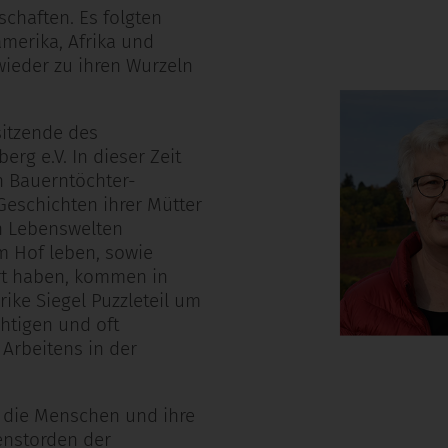
chaften. Es folgten
merika, Afrika und
wieder zu ihren Wurzeln
sitzende des
rg e.V. In dieser Zeit
n Bauerntöchter-
Geschichten ihrer Mütter
en Lebenswelten
m Hof leben, sowie
rt haben, kommen in
rike Siegel Puzzleteil um
htigen und oft
Arbeitens in der
m die Menschen und ihre
ienstorden der