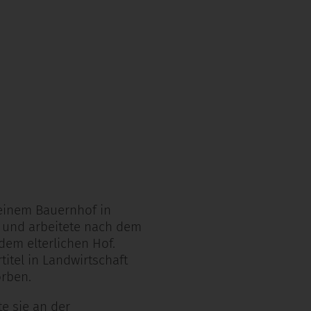
 einem Bauernhof in
 und arbeitete nach dem
dem elterlichen Hof.
titel in Landwirtschaft
orben.
e sie an der